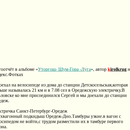
оотчёт в альбоме «
Уторгош- Шум-Гора -Луга
», автор
k
irolkrug
н
екс.Фотках
оехал на велосипеде из дома до станции Детскосельская,которая
ьше называлась 21 км и в 7.08 сел в Оредежскую электричку.В
ловске ко мне присоединился Сергей и мы доехали до станции
деж.
ктричка Санкт-Петербург-Оредеж
хвагонный подкидыш Оредеж-Дно.Тамбуры узкие.в вагон с
осипедом не войти,с трудом разместили их в тамбуре первого
она.