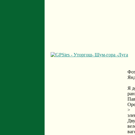
Фот
Янд
Я д
ран
Пав
Оре
>
эле
Дву
вел
ваг