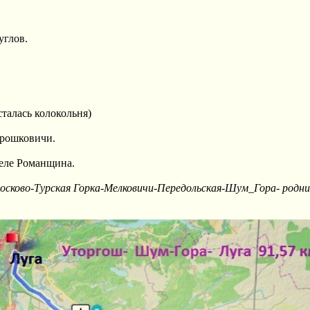
углов.
талась колокольня)
орошковичи.
селе Романщина.
ково-Турская Горка-Мелковичи-Передольская-Шум_Гора- родник