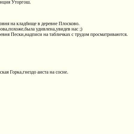
нция Уторгош.
овня на кладбище в деревне Плосково.
ова,похоже,была удивлена,увидев нас ;)
евня Пески,надписи на табличках с трудом просматриваются.
ская Горка,гнездо аиста на сосне.