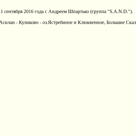
1 сентября 2016 года с Андреем Шпартько (группа "S.A.N.D.").
 Асилан - Куликово - оз.Ястребиное и Клюквенное, Большие Скал