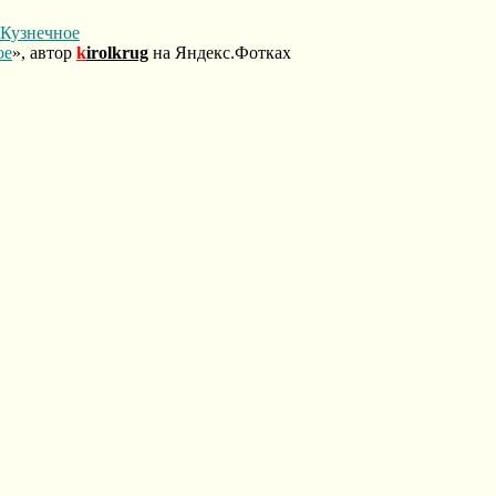
ое
», автор
k
irolkrug
на Яндекс.Фотках