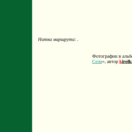
Нитка маршрута: .
Фотографии в альб
Село
», автор
k
irol