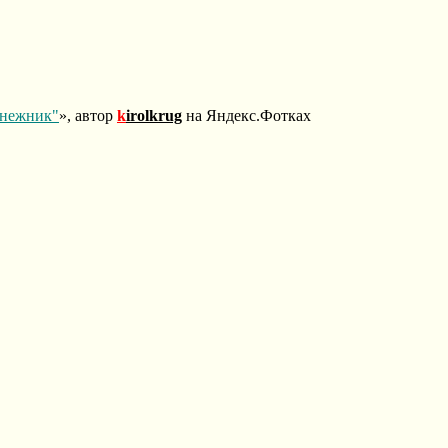
снежник"
», автор
k
irolkrug
на Яндекс.Фотках