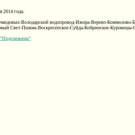
 2014 года.
емидовых-Володарский водопровод-Ижора-Верево-Коммолово-Б
овый Свет-Пижма-Воскресенское-Суйда-Кобринское-Куровицы-
 "Подснежник"