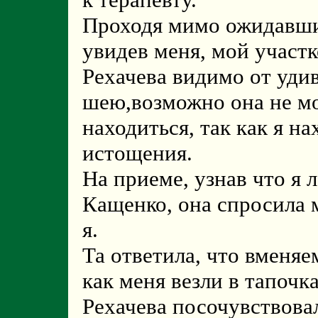
Проходя мимо ожидавши
увидев меня, мой участ
Рехачева видимо от уди
шею,возможно она не мо
находиться, так как я н
истощения.
На приеме, узнав что я 
Кащенко, она спросила
я.
Та ответила, что вменяе
как меня везли в тапочк
Рехачева посочувствова