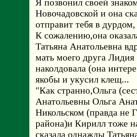
Я позвонил своей знако
Новочадовской и она ска
отправит тебя в дурдом,
К сожалению,она оказал
Татьяна Анатольевна вдр
мать моего друга Лидия
наколдовала (она интере
якобы и укусил клещ...
"Как странно,Ольга (сес
Анатольевны Ольга Анат
Никольском (правда не Г
района)и Кирилл тоже н
сказала однажды Татьян