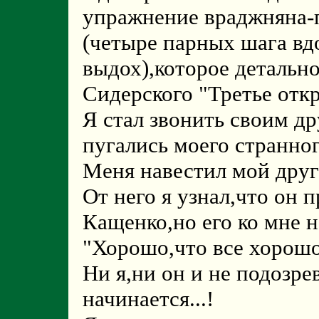
упражнение враджняна-
(четыре парных шага вд
выдох),которое детальн
Сидерского "Третье отк
Я стал звонить своим д
пугались моего странног
Меня навестил мой друг
От него я узнал,что он 
Кащенко,но его ко мне н
"Хорошо,что все хорошо
Ни я,ни он и не подозре
начинается...!